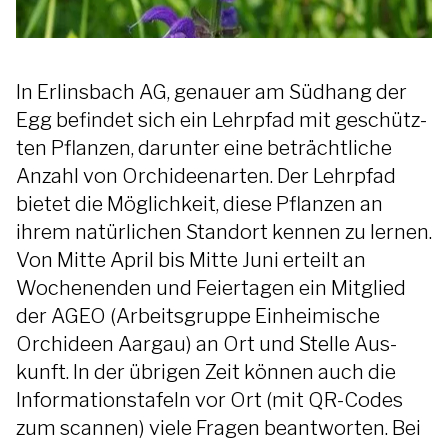
In Erlinsbach AG, genauer am Südhang der
Egg befindet sich ein Lehr­pfad mit geschütz­
ten Pflan­zen, darunter eine beträcht­liche
Anzahl von Orchi­deen­arten. Der Lehrpfad
bietet die Mög­lich­keit, diese Pflan­zen an
ihrem natür­lichen Stan­dort kennen zu lernen.
Von Mitte April bis Mitte Juni erteilt an
Wochen­enden und Feier­ta­gen ein Mit­glied
der AGEO (Arbeitsgruppe Einheimische
Orchideen Aargau) an Ort und Stelle Aus­
kunft. In der übrigen Zeit können auch die
Informa­tions­tafeln vor Ort (mit QR-Codes
zum scannen) viele Fra­gen beantworten. Bei